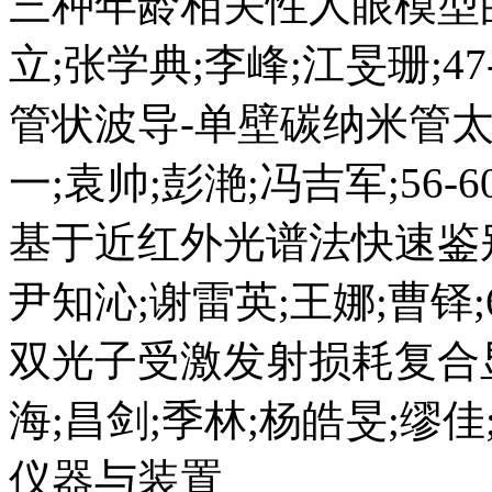
三种年龄相关性人眼模型
立;张学典;李峰;江旻珊;47-
管状波导-单壁碳纳米管
一;袁帅;彭滟;冯吉军;56-60
基于近红外光谱法快速鉴
尹知沁;谢雷英;王娜;曹铎;6
双光子受激发射损耗复合
海;昌剑;季林;杨皓旻;缪佳;6
仪器与装置