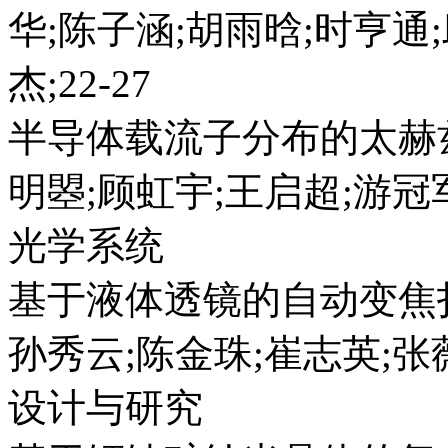
华;陈子涵;胡雨晗;时亨通;
杰;22-27
半导体载流子分布的太赫
明曌;顾虹宇;王启超;游冠军;
光学系统
基于液体透镜的自动变焦
孙秀云;陈金珠;崔志英;张薇
设计与研究