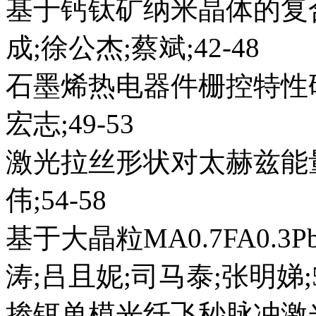
基于钙钛矿纳米晶体的复
成;徐公杰;蔡斌;42-48
石墨烯热电器件栅控特性研
宏志;49-53
激光拉丝形状对太赫兹能
伟;54-58
基于大晶粒MA0.7FA0.
涛;吕且妮;司马泰;张明娣;5
掺铒单模光纤飞秒脉冲激